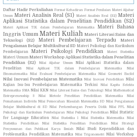
Daftar Hadir Perkuliahan
Format Kehadiran
Format Penilaian
Materi Aljabar
Materi Analisis Real (S1)
Materi
Umum
Materi Analisis Real (S2)
Aplikasi Statistika dalam Penelitian Pendidikan (S2)
Materi Bahasa
Materi Aplikasi TIK dalam Pembelajaran Matematika
Materi Kuliah
Inggris Umum
Materi Literasi Sains dan
Materi Pembelajaran Terpadu
Teknologi (S2)
Materi
Pengalaman Belajar Multikultural SD
Materi Psikologi dan Kurikulum
Materi Psikologi Pendidikan
Pembelajaran
Materi Statistika
Materi Workshop Aplikasi Statistika dalam Penelitian
Materi Umum
Pendidikan (S2)
Nilai Aplikasi Statistika dalam
Nilai Aljabar Umum
Penelitian
Nilai Aplikasi TIK dalam Pembelajaran Matematika
Nilai
Etnomatematika
Nilai Evaluasi Pembelajaran Matematika
Nilai Geometri Euclid
Nilai Inovasi Pembelajaran Matematika
Nilai
Nilai Inovasi Pendidikan
Kajian Isu-Isu Pembelajaran Matematika Terkini
Nilai Kapita Selekta
Nilai KKN
Matematika SMA
Nilai Literasi Sains dan Teknologi
Nilai Mathematical
Entrepreneuship 3
Nilai Metode Penelitian Pendidikan Matematika
Nilai
Pemahaman Individu
Nilai Pemecahan Masalah Matematika SD
Nilai Pengalaman
Belajar Multikultural di SD
Nilai Perkembangan Peserta Didik
Nilai PPL
Nilai
Nilai Statistic
Psikologi dan Kurikulum Pembelajaran
Nilai Psikologi Pendidikan
for Language Education
Nilai Statistika 1
Nilai Statistika Matematika
Nilai
Statistika Pendidikan
Nilai Statistika Penelitian Pendidikan
Nilai Strategi
Nilai Studi Kependidikan dan
Penyusunan dan Publikasi Karya Ilmiah
Problematika Pendidikan Matematika
Nilai Workshop
Nilai Trigonometri