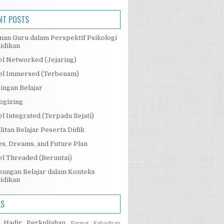
NT POSTS
nan Guru dalam Perspektif Psikologi
idikan
l Networked (Jejaring)
l Immersed (Terbenam)
ingan Belajar
ogizing
l Integrated (Terpadu Sejati)
litan Belajar Peserta Didik
s, Dreams, and Future Plan
l Threaded (Beruntai)
kungan Belajar dalam Konteks
idikan
LS
 Hadir Perkuliahan
Format Kehadiran