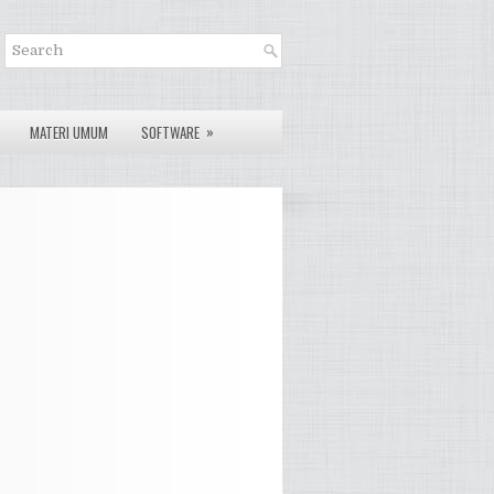
»
MATERI UMUM
SOFTWARE