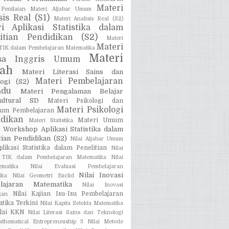
Materi
Penilaian
Materi Aljabar Umum
sis Real (S1)
Materi Analisis Real (S2)
ri Aplikasi Statistika dalam
litian Pendidikan (S2)
Materi
Materi
 TIK dalam Pembelajaran Matematika
Materi
sa Inggris Umum
iah
Materi Literasi Sains dan
Materi Pembelajaran
ogi (S2)
adu
Materi Pengalaman Belajar
kultural SD
Materi Psikologi dan
Materi Psikologi
lum Pembelajaran
idikan
Materi Umum
Materi Statistika
 Workshop Aplikasi Statistika dalam
tian Pendidikan (S2)
Nilai Aljabar Umum
plikasi Statistika dalam Penelitian
Nilai
i TIK dalam Pembelajaran Matematika
Nilai
ematika
Nilai Evaluasi Pembelajaran
Nilai Inovasi
ika
Nilai Geometri Euclid
lajaran Matematika
Nilai Inovasi
Nilai Kajian Isu-Isu Pembelajaran
kan
tika Terkini
Nilai Kapita Selekta Matematika
ilai KKN
Nilai Literasi Sains dan Teknologi
athematical Entrepreneuship 3
Nilai Metode