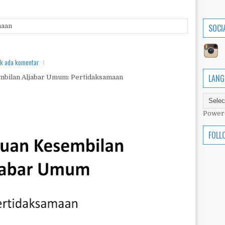
maan
SOCI
ak ada komentar
LANG
bilan Aljabar Umum: Pertidaksamaan
Power
FOLL