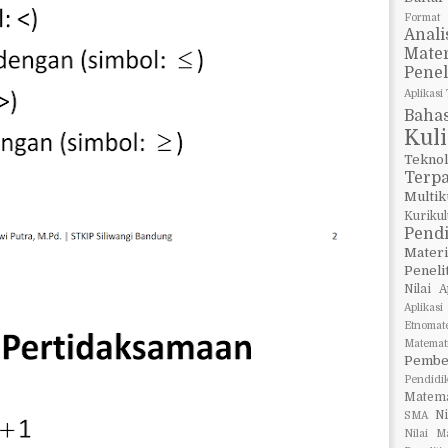
Format 
Anali
Mate
Pene
Aplikasi
Baha
Kul
Teknol
Terp
Multi
Kuriku
Pend
Materi
Peneli
Nilai A
Aplikas
Etnomat
Matemat
Pembe
Pendidi
Matema
N
SMA
Nilai M