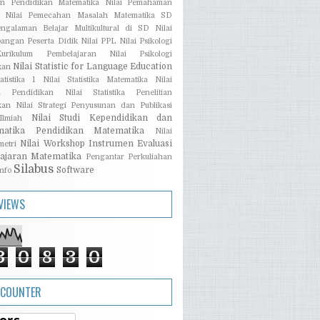
ian Pendidikan Matematika
Nilai Pemahaman
Nilai Pemecahan Masalah Matematika SD
engalaman Belajar Multikultural di SD
Nilai
angan Peserta Didik
Nilai PPL
Nilai Psikologi
rikulum Pembelajaran
Nilai Psikologi
Nilai Statistic for Language Education
kan
atistika 1
Nilai Statistika Matematika
Nilai
ika Pendidikan
Nilai Statistika Penelitian
kan
Nilai Strategi Penyusunan dan Publikasi
Nilai Studi Kependidikan dan
lmiah
matika Pendidikan Matematika
Nilai
Nilai Workshop Instrumen Evaluasi
metri
ajaran Matematika
Pengantar Perkuliahan
Silabus
Software
Info
VIEWS
3
0
8
3
0
 COUNTER