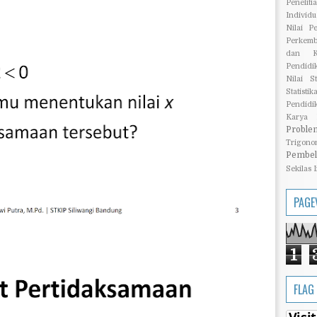
Penelit
Individu
Nilai P
Perkemb
dan Ku
Pendidi
Nilai St
Statist
Pendidi
Karya I
Proble
Trigono
Pembel
Sekilas 
PAGE
1
FLAG