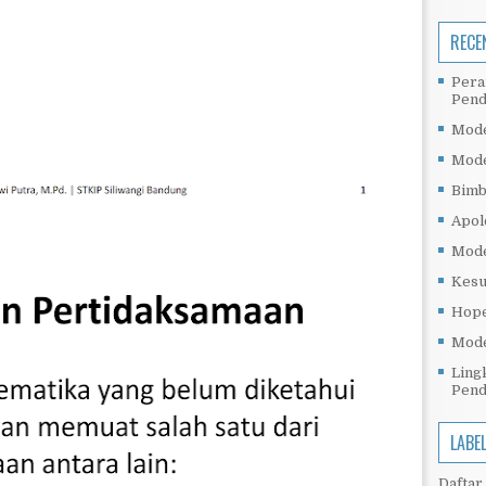
RECE
Pera
Pend
Mode
Mode
Bimb
Apol
Mode
Kesu
Hope
Mode
Ling
Pend
LABE
Daftar