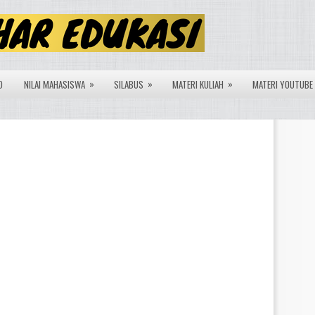
»
»
»
O
NILAI MAHASISWA
SILABUS
MATERI KULIAH
MATERI YOUTUBE