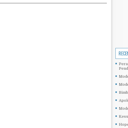
RECE
Pera
Pend
Mode
Mode
Bimb
Apol
Mode
Kesu
Hope