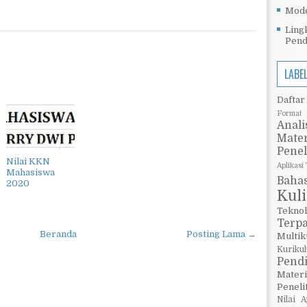
Mode
Ling
Pend
LABE
Daftar
Format 
Anali
Mate
Pene
Nilai KKN
Aplikasi
Mahasiswa
Baha
2020
Kul
Teknol
Terp
Beranda
Posting Lama →
Multi
Kuriku
Pend
Materi
Peneli
Nilai A