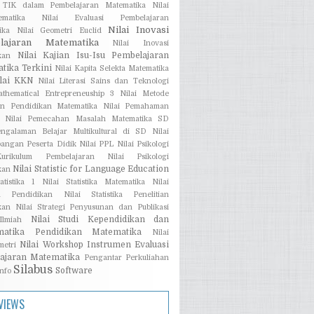
i TIK dalam Pembelajaran Matematika
Nilai
ematika
Nilai Evaluasi Pembelajaran
Nilai Inovasi
ika
Nilai Geometri Euclid
lajaran Matematika
Nilai Inovasi
Nilai Kajian Isu-Isu Pembelajaran
kan
tika Terkini
Nilai Kapita Selekta Matematika
ilai KKN
Nilai Literasi Sains dan Teknologi
athematical Entrepreneuship 3
Nilai Metode
ian Pendidikan Matematika
Nilai Pemahaman
Nilai Pemecahan Masalah Matematika SD
engalaman Belajar Multikultural di SD
Nilai
angan Peserta Didik
Nilai PPL
Nilai Psikologi
rikulum Pembelajaran
Nilai Psikologi
Nilai Statistic for Language Education
kan
atistika 1
Nilai Statistika Matematika
Nilai
ika Pendidikan
Nilai Statistika Penelitian
kan
Nilai Strategi Penyusunan dan Publikasi
Nilai Studi Kependidikan dan
lmiah
matika Pendidikan Matematika
Nilai
Nilai Workshop Instrumen Evaluasi
metri
ajaran Matematika
Pengantar Perkuliahan
Silabus
Software
Info
VIEWS