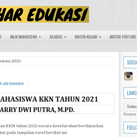
»
»
»
O
NILAI MAHASISWA
SILABUS
MATERI KULIAH
MATERI YOUTUBE
siswa 2021
SOCI
ak ada komentar
LANG
Power
naan KKN tahun 2021 secara keseluruhan berdasarkan
FOLL
hat pada tampilan excel berikut ini.