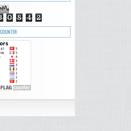
3
0
8
4
2
 COUNTER