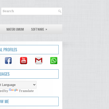
»
MATERI UMUM
SOFTWARE
AL PROFILES
UAGES
ed by
Translate
OW ME