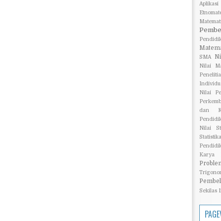
Aplikas
Etnomat
Matemat
Pembe
Pendidi
Matema
N
SMA
Nilai M
Penelit
Individu
Nilai P
Perkemb
dan Ku
Pendidi
Nilai St
Statist
Pendidi
Karya I
Proble
Trigono
Pembel
Sekilas 
PAGE