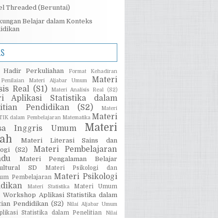
l Threaded (Beruntai)
kungan Belajar dalam Konteks
idikan
LS
 Hadir Perkuliahan
Format Kehadiran
Materi
Penilaian
Materi Aljabar Umum
sis Real (S1)
Materi Analisis Real (S2)
ri Aplikasi Statistika dalam
litian Pendidikan (S2)
Materi
Materi
 TIK dalam Pembelajaran Matematika
Materi
sa Inggris Umum
iah
Materi Literasi Sains dan
Materi Pembelajaran
ogi (S2)
adu
Materi Pengalaman Belajar
kultural SD
Materi Psikologi dan
Materi Psikologi
lum Pembelajaran
idikan
Materi Umum
Materi Statistika
 Workshop Aplikasi Statistika dalam
tian Pendidikan (S2)
Nilai Aljabar Umum
plikasi Statistika dalam Penelitian
Nilai