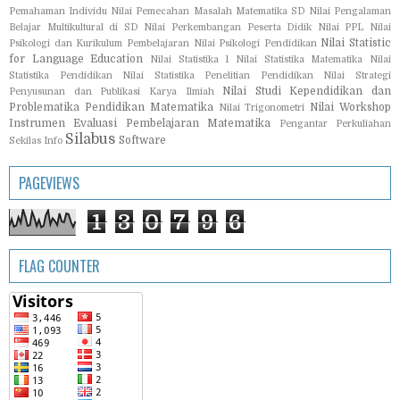
Pemahaman Individu
Nilai Pemecahan Masalah Matematika SD
Nilai Pengalaman
Belajar Multikultural di SD
Nilai Perkembangan Peserta Didik
Nilai PPL
Nilai
Nilai Statistic
Psikologi dan Kurikulum Pembelajaran
Nilai Psikologi Pendidikan
for Language Education
Nilai Statistika 1
Nilai Statistika Matematika
Nilai
Statistika Pendidikan
Nilai Statistika Penelitian Pendidikan
Nilai Strategi
Nilai Studi Kependidikan dan
Penyusunan dan Publikasi Karya Ilmiah
Problematika Pendidikan Matematika
Nilai Workshop
Nilai Trigonometri
Instrumen Evaluasi Pembelajaran Matematika
Pengantar Perkuliahan
Silabus
Software
Sekilas Info
PAGEVIEWS
1
3
0
7
9
6
FLAG COUNTER