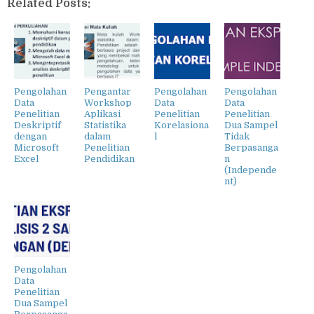
Related Posts:
Pengolahan
Pengantar
Pengolahan
Pengolahan
Data
Workshop
Data
Data
Penelitian
Aplikasi
Penelitian
Penelitian
Deskriptif
Statistika
Korelasiona
Dua Sampel
dengan
dalam
l
Tidak
Microsoft
Penelitian
Berpasanga
Excel
Pendidikan
n
(Independe
nt)
Pengolahan
Data
Penelitian
Dua Sampel