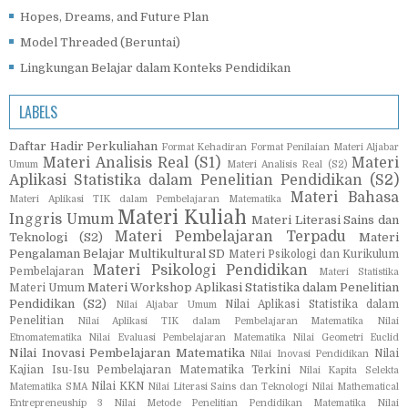
Hopes, Dreams, and Future Plan
Model Threaded (Beruntai)
Lingkungan Belajar dalam Konteks Pendidikan
LABELS
Daftar Hadir Perkuliahan
Format Kehadiran
Format Penilaian
Materi Aljabar
Materi Analisis Real (S1)
Materi
Umum
Materi Analisis Real (S2)
Aplikasi Statistika dalam Penelitian Pendidikan (S2)
Materi Bahasa
Materi Aplikasi TIK dalam Pembelajaran Matematika
Materi Kuliah
Inggris Umum
Materi Literasi Sains dan
Materi Pembelajaran Terpadu
Teknologi (S2)
Materi
Pengalaman Belajar Multikultural SD
Materi Psikologi dan Kurikulum
Materi Psikologi Pendidikan
Pembelajaran
Materi Statistika
Materi Workshop Aplikasi Statistika dalam Penelitian
Materi Umum
Pendidikan (S2)
Nilai Aplikasi Statistika dalam
Nilai Aljabar Umum
Penelitian
Nilai Aplikasi TIK dalam Pembelajaran Matematika
Nilai
Etnomatematika
Nilai Evaluasi Pembelajaran Matematika
Nilai Geometri Euclid
Nilai Inovasi Pembelajaran Matematika
Nilai
Nilai Inovasi Pendidikan
Kajian Isu-Isu Pembelajaran Matematika Terkini
Nilai Kapita Selekta
Nilai KKN
Matematika SMA
Nilai Literasi Sains dan Teknologi
Nilai Mathematical
Entrepreneuship 3
Nilai Metode Penelitian Pendidikan Matematika
Nilai