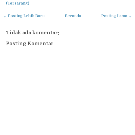
(Tersarang)
← Posting Lebih Baru
Beranda
Posting Lama →
Tidak ada komentar:
Posting Komentar