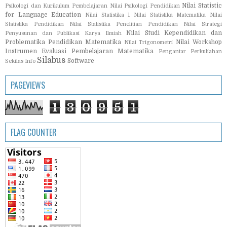
Nilai Statistic
Psikologi dan Kurikulum Pembelajaran
Nilai Psikologi Pendidikan
for Language Education
Nilai Statistika 1
Nilai Statistika Matematika
Nilai
Statistika Pendidikan
Nilai Statistika Penelitian Pendidikan
Nilai Strategi
Nilai Studi Kependidikan dan
Penyusunan dan Publikasi Karya Ilmiah
Problematika Pendidikan Matematika
Nilai Workshop
Nilai Trigonometri
Instrumen Evaluasi Pembelajaran Matematika
Pengantar Perkuliahan
Silabus
Software
Sekilas Info
PAGEVIEWS
1
3
0
9
5
1
FLAG COUNTER