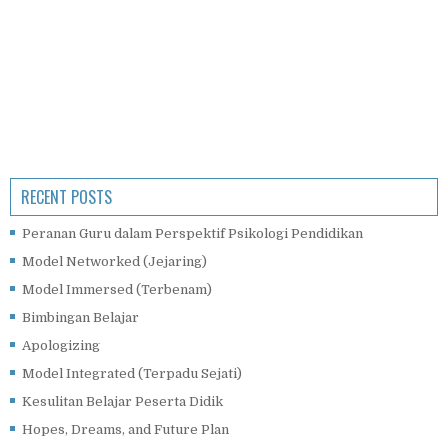
RECENT POSTS
Peranan Guru dalam Perspektif Psikologi Pendidikan
Model Networked (Jejaring)
Model Immersed (Terbenam)
Bimbingan Belajar
Apologizing
Model Integrated (Terpadu Sejati)
Kesulitan Belajar Peserta Didik
Hopes, Dreams, and Future Plan